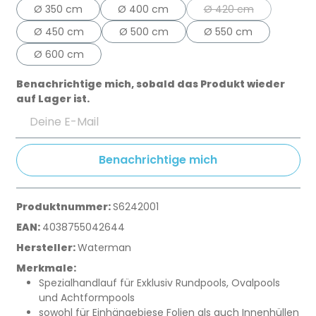
Ø 350 cm
Ø 400 cm
Ø 420 cm
(Diese Option ist zur
Ø 450 cm
Ø 500 cm
Ø 550 cm
Ø 600 cm
Benachrichtige mich, sobald das Produkt wieder
auf Lager ist.
Deine E-Mail
Benachrichtige mich
Produktnummer:
S6242001
EAN:
4038755042644
Hersteller:
Waterman
Merkmale:
Spezialhandlauf für Exklusiv Rundpools, Ovalpools
und Achtformpools
sowohl für Einhängebiese Folien als auch Innenhüllen