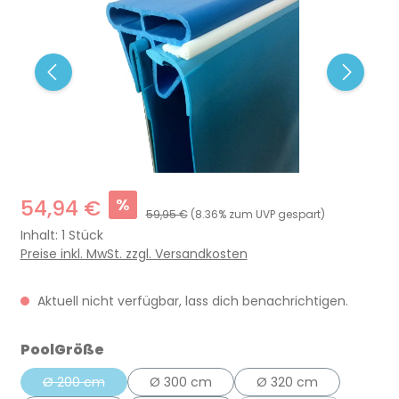
%
54,94 €
59,95 €
(8.36% zum UVP gespart)
Inhalt:
1 Stück
Preise inkl. MwSt. zzgl. Versandkosten
Aktuell nicht verfügbar, lass dich benachrichtigen.
auswählen
PoolGröße
Ø 200 cm
Ø 300 cm
Ø 320 cm
(Diese Option ist zurzeit nicht verfügbar.)