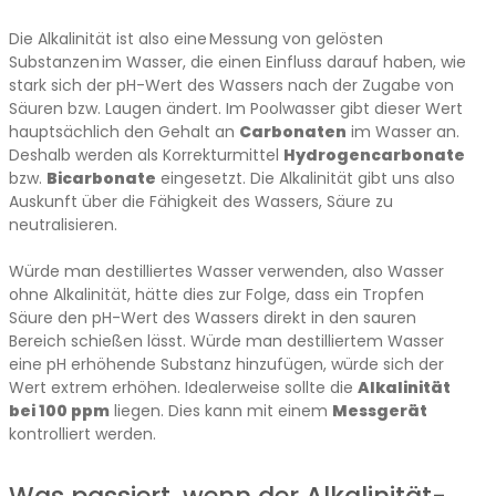
Die Alkalinität ist also eine Messung von gelösten
Substanzen im Wasser, die einen Einfluss darauf haben, wie
stark sich der pH-Wert des Wassers nach der Zugabe von
Säuren bzw. Laugen ändert. Im Poolwasser gibt dieser Wert
hauptsächlich den Gehalt an
Carbonaten
im Wasser an.
Deshalb werden als Korrekturmittel
Hydrogencarbonate
bzw.
Bicarbonate
eingesetzt. Die Alkalinität gibt uns also
Auskunft über die Fähigkeit des Wassers, Säure zu
neutralisieren.
Würde man destilliertes Wasser verwenden, also Wasser
ohne Alkalinität, hätte dies zur Folge, dass ein Tropfen
Säure den pH-Wert des Wassers direkt in den sauren
Bereich schießen lässt. Würde man destilliertem Wasser
eine pH erhöhende Substanz hinzufügen, würde sich der
Wert extrem erhöhen. Idealerweise sollte die
Alkalinität
bei 100 ppm
liegen. Dies kann mit einem
Messgerät
kontrolliert werden.
Was passiert, wenn der Alkalinität-