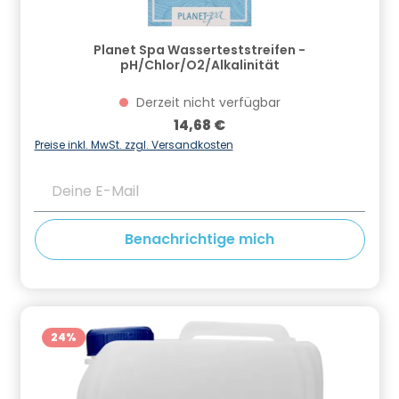
Planet Spa Wasserteststreifen -
pH/Chlor/O2/Alkalinität
Derzeit nicht verfügbar
Regulärer Preis:
14,68 €
Preise inkl. MwSt. zzgl. Versandkosten
Deine E-Mail
Benachrichtige mich
24
%