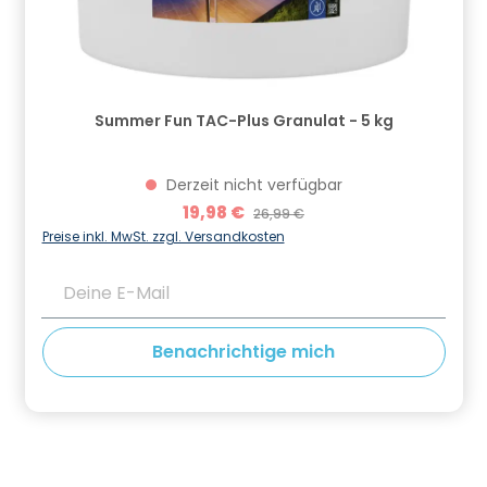
Summer Fun TAC-Plus Granulat - 5 kg
Derzeit nicht verfügbar
Verkaufspreis:
19,98 €
Regulärer Preis:
26,99 €
Preise inkl. MwSt. zzgl. Versandkosten
Deine E-Mail
Benachrichtige mich