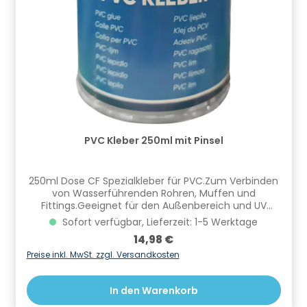
PVC Kleber 250ml mit Pinsel
​250ml Dose CF Spezialkleber für PVC.Zum Verbinden
von Wasserführenden Rohren, Muffen und
Fittings.Geeignet für den Außenbereich und UV
Beständig. Mit Pinsel. Informationen zur
Sofort verfügbar, Lieferzeit: 1-5 Werktage
Produktsicherheit Hersteller/EU Verantwortliche
Regulärer Preis:
14,98 €
Person: CF Group Deutschland GmbH,
Bahnhofstraße 68, 73240 Wendlingen, DE,
Preise inkl. MwSt. zzgl. Versandkosten
info.de@cf.group, +4970244048100
Gefahrstoffhinweise (falls vorhanden):
In den Warenkorb
Gefahrenklasse und Gefahrenkategorien:Flam. Liq. 2,
Eye Irrit. 2, STOT SE 3 Gefahrstoffsymbole:,