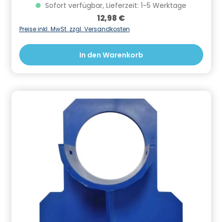
509000210. Informationen zur Produktsicherheit
Sofort verfügbar, Lieferzeit: 1-5 Werktage
Hersteller/EU Verantwortliche Person: CF Group
Regulärer Preis:
12,98 €
Deutschland GmbH, Bahnhofstraße 68, 73240
Wendlingen, DE, info.de@cf.group, +4970244048100
Preise inkl. MwSt. zzgl. Versandkosten
Gefahrstoffhinweise (falls vorhanden):
In den Warenkorb