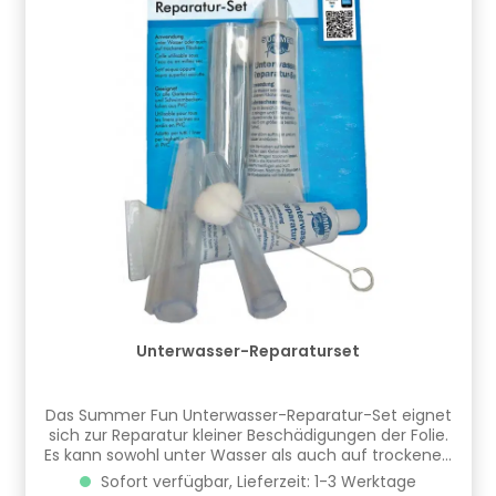
Unterwasser-Reparaturset
Das Summer Fun Unterwasser-Reparatur-Set eignet
sich zur Reparatur kleiner Beschädigungen der Folie.
Es kann sowohl unter Wasser als auch auf trockenen
Flächen angewendet werden und funktioniert auf
Sofort verfügbar, Lieferzeit: 1-3 Werktage
allen Gartenteich- und Schwimmbeckenfolien aus