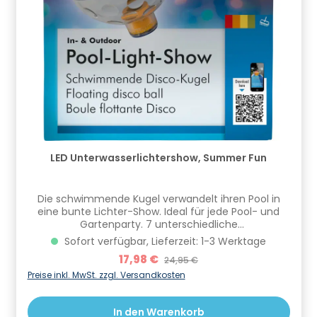
LED Unterwasserlichtershow, Summer Fun
Die schwimmende Kugel verwandelt ihren Pool in
eine bunte Lichter-Show. Ideal für jede Pool- und
Gartenparty. 7 unterschiedliche
Beleutungsvarianten (von romantisch bis hin zur
Sofort verfügbar, Lieferzeit: 1-3 Werktage
schnell blinkenden Lichtershow)Farbkombination aus
Verkaufspreis:
17,98 €
Regulärer Preis:
24,95 €
4 Farben (grün, blau, rot, orange)4 LEDs beleuchten
einen Pool mit Ø ≤ 3 m. Die Leucht- intensität hängt
Preise inkl. MwSt. zzgl. Versandkosten
von Poolgröße, Wasserqualität und Tageszeit ab.
Effektsteigerung durch den Einsatz von mehreren
In den Warenkorb
Lichterkugeln.Wasserdichtes PVC Gehäuse (B x H: 14