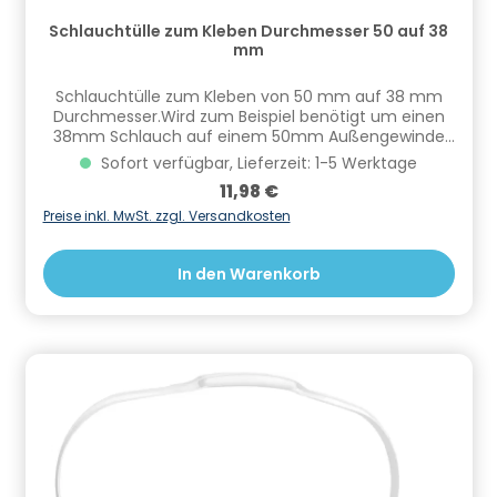
Schlauchtülle zum Kleben Durchmesser 50 auf 38
mm
Schlauchtülle zum Kleben von 50 mm auf 38 mm
Durchmesser.Wird zum Beispiel benötigt um einen
38mm Schlauch auf einem 50mm Außengewinde
anzuschließen. Informationen zur Produktsicherheit
Sofort verfügbar, Lieferzeit: 1-5 Werktage
Hersteller/EU Verantwortliche Person: CF Group
Regulärer Preis:
11,98 €
Deutschland GmbH, Bahnhofstraße 68, 73240
Wendlingen, DE, info.de@cf.group, +4970244048100
Preise inkl. MwSt. zzgl. Versandkosten
Gefahrstoffhinweise (falls vorhanden):
In den Warenkorb