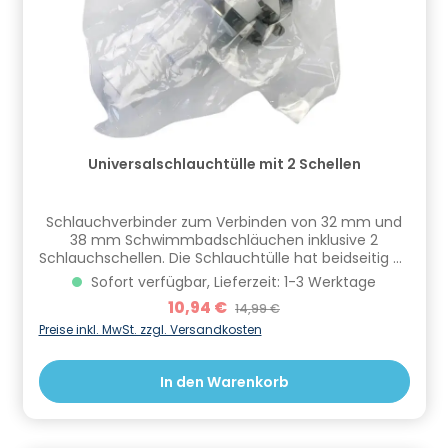
Universalschlauchtülle mit 2 Schellen
Schlauchverbinder zum Verbinden von 32 mm und
38 mm Schwimmbadschläuchen inklusive 2
Schlauchschellen. Die Schlauchtülle hat beidseitig 32
und 38 mm. Am besten die Enden der Schlauchtülle
Sofort verfügbar, Lieferzeit: 1-3 Werktage
zuerst mit etwas Teflonband umwickeln und dann
Verkaufspreis:
10,94 €
Regulärer Preis:
14,99 €
den Schlauch drauf stecken. Vorher die
Schlauchschelle nicht vergessen. Im Anschluss die
Preise inkl. MwSt. zzgl. Versandkosten
Schlauchschelle festziehen. Verbindung regelmäßig
auf Undichtigkeiten überprüfen. Informationen zur
In den Warenkorb
Produktsicherheit Hersteller/EU Verantwortliche
Person: CF Group Deutschland GmbH,
Bahnhofstraße 68, 73240 Wendlingen, DE,
info.de@cf.group, +4970244048100