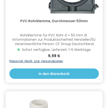
PVC Rohrklemme, Durchmesser 50mm
Rohrklemme für PVC Rohr d = 50 mm Ø.
Informationen zur Produktsicherheit Hersteller/EU
Verantwortliche Person: CF Group Deutschland
GmbH, Bahnhofstraße 68, 73240 Wendlingen, DE,
Sofort verfügbar, Lieferzeit: 1-5 Werktage
info.de@cf.group, +4970244048100
Regulärer Preis:
9,98 €
Gefahrstoffhinweise (falls vorhanden):
Preise inkl. MwSt. zzgl. Versandkosten
In den Warenkorb