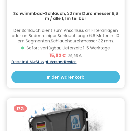
Schwimmbad-Schlauch, 32 mm Durchmesser 6,6
m / alle 1,1 m teilbar
Der Schlauch dient zum Anschluss an Filteranlagen
oder an Bodenreiniger.Schlauchlänge 6,6 Meter in 110
cm Segmenten.Schlauchdurchmesser 32 mm.
Informationen zur Produktsicherheit Hersteller/EU
Sofort verfügbar, Lieferzeit: 1-5 Werktage
Verantwortliche Person: CF Group Deutschland
Verkaufspreis:
15,92 €
Regulärer Preis:
29,95 €
GmbH, Bahnhofstraße 68, 73240 Wendlingen, DE,
info.de@cf.group, +4970244048100
Preise inkl. MwSt. zzgl. Versandkosten
Gefahrstoffhinweise (falls vorhanden):
In den Warenkorb
17
%