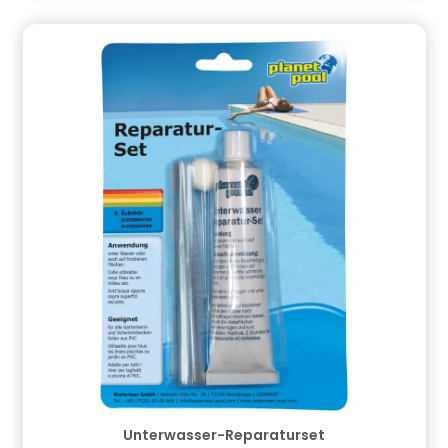
Person: CF Group Deutschland GmbH,
Bahnhofstraße 68, 73240 Wendlingen, DE,
info.de@cf.group, +4970244048100
Gefahrstoffhinweise (falls vorhanden):
Unterwasser-Reparaturset