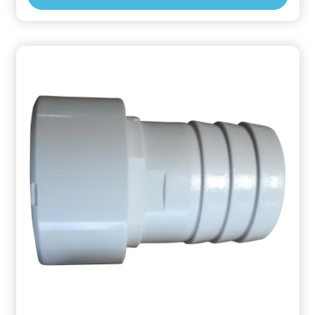
x 12 cm)Batterien nicht im Lieferumfang (3x AA)
Informationen zur Produktsicherheit Hersteller/EU
Verantwortliche Person: CF Group Deutschland
GmbH, Bahnhofstraße 68, 73240 Wendlingen, DE,
info.de@cf.group, +4970244048100
Gefahrstoffhinweise (falls vorhanden):