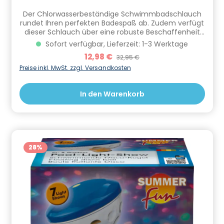
Der Chlorwasserbeständige Schwimmbadschlauch
rundet Ihren perfekten Badespaß ab. Zudem verfügt
dieser Schlauch über eine robuste Beschaffenheit
und eignet sich perfekt, um beispielsweise
Sofort verfügbar, Lieferzeit: 1-3 Werktage
Filteranlagen in Betrieb zu nehmen. Der Schlauch hat
Verkaufspreis:
12,98 €
Regulärer Preis:
32,95 €
6 Meter Länge und eine Abschnittlänge von 150 cm
Informationen zur Produktsicherheit Hersteller/EU
Preise inkl. MwSt. zzgl. Versandkosten
Verantwortliche Person: CF Group Deutschland
GmbH, Bahnhofstraße 68, 73240 Wendlingen, DE,
In den Warenkorb
info.de@cf.group, +4970244048100
Gefahrstoffhinweise (falls vorhanden):
28
%