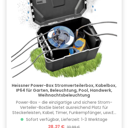
Heissner Power-Box Stromverteilerbox, Kabelbox,
IP64 für Garten, Beleuchtung, Pool, Handwerk,
Weihnachtsbeleuchtung
Power-Box - die einzigartige und sichere Strom-
Verteiler-BoxSie bietet ausreichend Platz für
Steckerleisten, Kabel, Timer, Funkempfänger, usw.Es
handelt sich um eine sehr stabile Ausführung, die bis
Sofort verfügbar, Lieferzeit: 1-3 Werktage
80kg belastbar ist und somit auch eingegraben
Verkaufspreis:
28,27 €
Regulärer Preis:
33,99 €
werden kann und abdeckbar ist. Mittels Bügelschloss