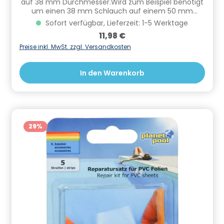
auf 38 mm Durchmesser.Wird zum Beispiel benötigt
um einen 38 mm Schlauch auf einem 50 mm
Außengewinde anzuschließen. Informationen zur
Sofort verfügbar, Lieferzeit: 1-5 Werktage
Produktsicherheit Hersteller/EU Verantwortliche
Regulärer Preis:
11,98 €
Person: CF Group Deutschland GmbH,
Bahnhofstraße 68, 73240 Wendlingen, DE,
Preise inkl. MwSt. zzgl. Versandkosten
info.de@cf.group, +4970244048100
Gefahrstoffhinweise (falls vorhanden):
In den Warenkorb
29
%