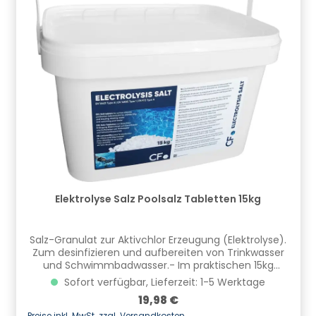
Elektrolyse Salz Poolsalz Tabletten 15kg
Salz-Granulat zur Aktivchlor Erzeugung (Elektrolyse).
Zum desinfizieren und aufbereiten von Trinkwasser
und Schwimmbadwasser.- Im praktischen 15kg
Gebinde- Pro 1m³ Wasser wird eine Zugabe von ca
Sofort verfügbar, Lieferzeit: 1-5 Werktage
3,5 kg Salz empfohlen- Bei Frischwasseraustausch
Regulärer Preis:
19,98 €
entsprechend nachdosieren- Enthält: Natriumchlorid
Preise inkl. MwSt. zzgl. Versandkosten