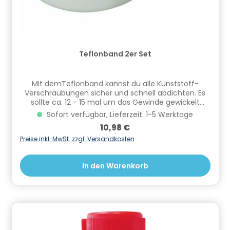
Teflonband 2er Set
Mit demTeflonband kannst du alle Kunststoff-
Verschraubungen sicher und schnell abdichten. Es
sollte ca. 12 - 15 mal um das Gewinde gewickelt
werden bevor du den Kunststoff Fitting einschraubst.
Sofort verfügbar, Lieferzeit: 1-5 Werktage
Informationen zur Produktsicherheit Hersteller/EU
Regulärer Preis:
10,98 €
Verantwortliche Person: CF Group Deutschland
GmbH, Bahnhofstraße 68, 73240 Wendlingen, DE,
Preise inkl. MwSt. zzgl. Versandkosten
info.de@cf.group, +4970244048100
Gefahrstoffhinweise (falls vorhanden):
In den Warenkorb