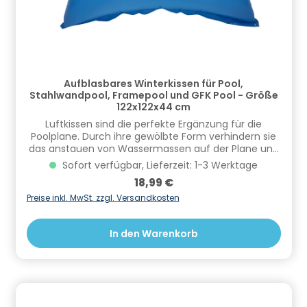
Aufblasbares Winterkissen für Pool,
Stahlwandpool, Framepool und GFK Pool - Größe
122x122x44 cm
​Luftkissen sind die perfekte Ergänzung für die
Poolplane. Durch ihre gewölbte Form verhindern sie
das anstauen von Wassermassen auf der Plane und
minimieren so die Risiken im Winter. Wasser,
Sofort verfügbar, Lieferzeit: 1-3 Werktage
Schmutz und Schnee laufen einfach ab.Des
Regulärer Preis:
18,99 €
weiteren stellt man durch den Einsatz der Luftkissen
sicher, dass die Plane in Wintermonaten nicht an das
Preise inkl. MwSt. zzgl. Versandkosten
Wasser gefriert.Je nach Größe des Pools können
mehrere Kissen kombiniert werden. Durch Ösen in
In den Warenkorb
den Ecken lassen sich die Luftkissen einfach
verbinden und fixieren.Technische Daten:Maße: 122 x
122 x 44cmGewicht: ca. 0,6kgLieferumfang: 1
Winterkissen Informationen zur Produktsicherheit
Hersteller/EU Verantwortliche Person: CF Group
Deutschland GmbH, Bahnhofstraße 68, 73240