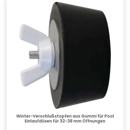
Informationen zur Produktsicherheit Hersteller/EU
Verantwortliche Person: CF Group Deutschland
GmbH, Bahnhofstraße 68, 73240 Wendlingen, DE,
info.de@cf.group, +4970244048100
Gefahrstoffhinweise (falls vorhanden):
Winter-Verschlußstopfen aus Gummi für Pool
Einlaufdüsen für 32-38 mm Öffnungen