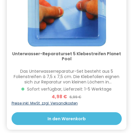
Unterwasser-Reparaturset 5 Klebestreifen Planet
Pool
​Das Unterwasserreparatur-Set besteht aus 5
Folienstreifen à 7,5 x 7,5 cm. Die Klebefolien eignen
sich zur Reparatur von kleinen Löchern in
aufblasbaren Plastikgegenständen oder PVC Folien.
Sofort verfügbar, Lieferzeit: 1-5 Werktage
Die Klebefolie kann auch unter Wasser eingesetzt
Verkaufspreis:
4,98 €
Regulärer Preis:
6,99 €
werden. Anwendung: Bitte reinigen Sie zuerst die zu
beklebende Fläche und ziehen Sie anschließend die
Preise inkl. MwSt. zzgl. Versandkosten
Klebefolie vom Schutzpapier ab. Nun bringen Sie die
Klebefolie an der schadhaften Stelle an. Arbeiten Sie
In den Warenkorb
hier mit gleichmäßigem Druck und achten Sie
weiterhin auf festen Sitz. Informationen zur
Produktsicherheit Hersteller/EU Verantwortliche