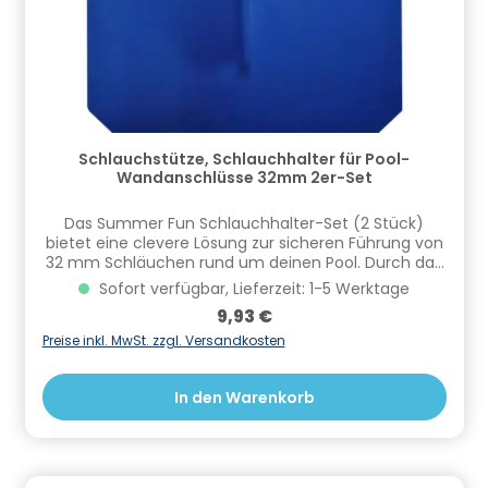
Schlauchstütze, Schlauchhalter für Pool-
Wandanschlüsse 32mm 2er-Set
​Das Summer Fun Schlauchhalter-Set (2 Stück)
bietet eine clevere Lösung zur sicheren Führung von
32 mm Schläuchen rund um deinen Pool. Durch das
durchdachte Design lässt sich das Zubehör
Sofort verfügbar, Lieferzeit: 1-5 Werktage
besonders einfach und schnell anbringen.Die Halter
Regulärer Preis:
9,93 €
sorgen nicht nur für festen Halt am Beckenauslauf,
sondern verhindern auch zuverlässig das Abrutschen
Preise inkl. MwSt. zzgl. Versandkosten
der Schläuche und knicken der Anschlüsse. Damit
vermindern sie den Druck an der Poolwand und
In den Warenkorb
tragen so zur Langlebigkeit deines Pools bei.Vorteile
auf einen Blick:Passend für 32 mm SchläucheSet mit
zwei HalternVerhindert das Abrutschen von
SchläuchenSchützt den Anschluss vor
übermäßigem DruckEinfache und schnelle Montage