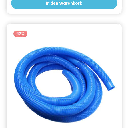
In den Warenkorb
Sicherheit zu bieten. Durch die Seitlichen
Aussparungen kann es direkt in die Poolleiter
integriert werden. Die Abmessung des Fußbads sind:
Höhe 11,5 cm , Breite 40,5 cm und Länge 43,2
cm.Genieß saubere Füße und ein angenehmes
Badeerlebnis. Informationen zur Produktsicherheit
47
%
Hersteller/EU Verantwortliche Person:
Gefahrstoffhinweise (falls vorhanden):