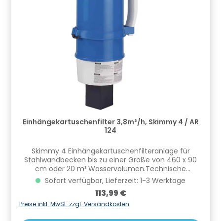
Einhängekartuschenfilter 3,8m³/h, Skimmy 4 / AR
124
Skimmy 4 Einhängekartuschenfilteranlage für
Stahlwandbecken bis zu einer Größe von 460 x 90
cm oder 20 m³ Wasservolumen.Technische
Details:Abmessungen 22 x 23 x 50 cmUmwälzleistung
Sofort verfügbar, Lieferzeit: 1-3 Werktage
ca 3,8 m³/hHalterung für StahwandbeckenPumpe 12
Regulärer Preis:
113,99 €
V mit NetzteilInklusive Filterkartusche
502010241Steckerfertig montiert Informationen zur
Preise inkl. MwSt. zzgl. Versandkosten
Produktsicherheit Hersteller/EU Verantwortliche