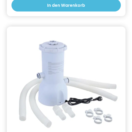
Person: Fluidra Deutschland GmbH, Bauhofstraße 18
In den Warenkorb
D, 63762 Großostheim, DE, info@fluidra.de,
+49602697950 Gefahrstoffhinweise (falls
vorhanden):