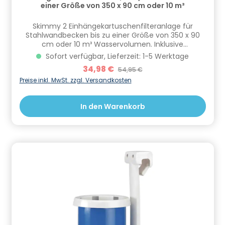
einer Größe von 350 x 90 cm oder 10 m³
Skimmy 2 Einhängekartuschenfilteranlage für
Stahlwandbecken bis zu einer Größe von 350 x 90
cm oder 10 m³ Wasservolumen. Inklusive
Schraubfilterkartusche 170 x 110 mm,
Sofort verfügbar, Lieferzeit: 1-5 Werktage
Innendurchmesser 40 mm.Technische
Verkaufspreis:
34,98 €
Regulärer Preis:
54,95 €
Details:Umwälzleistung ca. 1,7 m³/hVerstellbare
Halterung für StahlwandbeckenPumpe 12 V mit
Preise inkl. MwSt. zzgl. Versandkosten
NetzteilFilterkartusche Modell
502010242Steckerfertig montiert Informationen zur
In den Warenkorb
Produktsicherheit Hersteller/EU Verantwortliche
Person: CF Group Deutschland GmbH,
Bahnhofstraße 68, 73240 Wendlingen, DE,
info.de@cf.group, +4970244048100
Gefahrstoffhinweise (falls vorhanden):