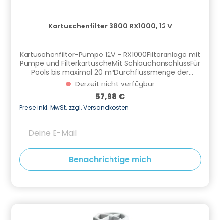
Kartuschenfilter 3800 RX1000, 12 V
Kartuschenfilter-Pumpe 12V - RX1000Filteranlage mit
Pumpe und FilterkartuscheMit SchlauchanschlussFür
Pools bis maximal 20 m³Durchflussmenge der
Pumpe 3780 l/hLeicht zu reinigenAustauschbare
Derzeit nicht verfügbar
Filterkartuschen (ein Stück in Lieferumfang
Regulärer Preis:
57,98 €
enthalten)Technische Daten:Filterleistung: 3780
l/hStrom Anschluss. 230 VKabellänge 280
Preise inkl. MwSt. zzgl. Versandkosten
cmSchlauch Anschluss 32 mm Inkl.2 Stück Schlauch
32 mm je ca. 160 cm langAnschluss-Set
Deine E-Mail
Informationen zur Produktsicherheit Hersteller/EU
Verantwortliche Person: CF Group Deutschland
GmbH, Bahnhofstraße 68, 73240 Wendlingen, DE,
Benachrichtige mich
info.de@cf.group, +4970244048100
Gefahrstoffhinweise (falls vorhanden):