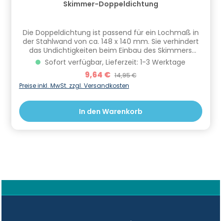
Skimmer-Doppeldichtung
Die Doppeldichtung ist passend für ein Lochmaß in
der Stahlwand von ca. 148 x 140 mm. Sie verhindert
das Undichtigkeiten beim Einbau des Skimmers
entstehen.Die Skimmer Doppeldichtung ist passend
Sofort verfügbar, Lieferzeit: 1-3 Werktage
für die Standard Einbauskimmer der Marken Planet
Verkaufspreis:
9,64 €
Regulärer Preis:
14,95 €
Pool, Summer Fun und Chemoform. Informationen
zur Produktsicherheit Hersteller/EU Verantwortliche
Preise inkl. MwSt. zzgl. Versandkosten
Person: CF Group Deutschland GmbH,
Bahnhofstraße 68, 73240 Wendlingen, DE,
In den Warenkorb
info.de@cf.group, +4970244048100
Gefahrstoffhinweise (falls vorhanden):