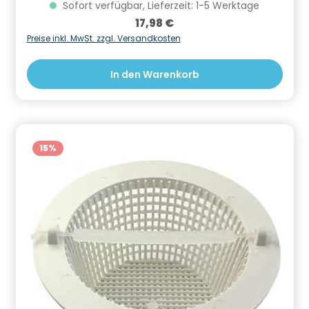
Informationen zur Produktsicherheit Hersteller/EU
Sofort verfügbar, Lieferzeit: 1-5 Werktage
Verantwortliche Person: CF Group Deutschland
Regulärer Preis:
17,98 €
GmbH, Bahnhofstraße 68, 73240 Wendlingen, DE,
info.de@cf.group, +4970244048100
Preise inkl. MwSt. zzgl. Versandkosten
Gefahrstoffhinweise (falls vorhanden):
In den Warenkorb
15
%