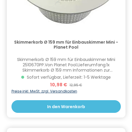
Skimmerkorb Ø 159 mm für Einbauskimmer Mini -
Planet Pool
Skimmerkorb Ø 159 mm für Einbauskimmer Mini
2510670PP.Von Planet Pool.Lieferumfang:1x
Skimmerkorb Ø 159 mm Informationen zur
Produktsicherheit Hersteller/EU Verantwortliche
Sofort verfügbar, Lieferzeit: 1-5 Werktage
Person: CF Group Deutschland GmbH,
Verkaufspreis:
10,98 €
Regulärer Preis:
12,95 €
Bahnhofstraße 68, 73240 Wendlingen, DE,
info.de@cf.group, +4970244048100
Preise inkl. MwSt. zzgl. Versandkosten
Gefahrstoffhinweise (falls vorhanden):
In den Warenkorb