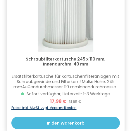
Schraubfilterkartusche 245 x 110 mm,
Innendurchm. 40 mm
Ersatzfilterkartusche für Kartuschenfilteranlagen mit
Schraubgewinde und Filterkern! Maße:Höhe: 245
mmAußendurchmesser 110 mmInnendurchmesser
(Kern) 40 mmKompatibel zu: AR 82, für AR 125, AR
Sofort verfügbar, Lieferzeit: 1-3 Werktage
124, EBK 240 Informationen zur Produktsicherheit
Verkaufspreis:
17,98 €
Regulärer Preis:
31,95 €
Hersteller/EU Verantwortliche Person: CF Group
Deutschland GmbH, Bahnhofstraße 68, 73240
Preise inkl. MwSt. zzgl. Versandkosten
Wendlingen, DE, info.de@cf.group, +4970244048100
Gefahrstoffhinweise (falls vorhanden):
In den Warenkorb