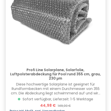
Bahnhofstraße 68, 73240 Wendlingen, DE,
info.de@cf.group, +4970244048100
Gefahrstoffhinweise (falls vorhanden):
Profi Line Solarplane, Solarfolie,
Luftpolsterabdeckung für Pool rund 355 cm, grau,
230 µm
Diese hochwertige Solarplane ist geeignet für
Rundformbecken mit einem Durchmesser von 355
cm. Die Abdeckung liegt schwimmend auf und wird
deshalb etwas kleiner gefertigt.Die Folie hat eine
Sofort verfügbar, Lieferzeit: 1-5 Werktage
Materialdicke von 230 Mikrometer und ist UVA- und
Verkaufspreis:
44,98 €
Regulärer Preis:
149,00 €
Chlorbeständig. Bei nichtgebrauch wird sie einfach
Preise inkl. MwSt. zzgl. Versandkosten