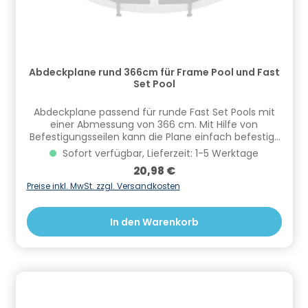
Bahnhofstraße 68, 73240 Wendlingen, DE,
info.de@cf.group, +4970244048100
Gefahrstoffhinweise (falls vorhanden):
Abdeckplane rund 366cm für Frame Pool und Fast
Set Pool
Abdeckplane passend für runde Fast Set Pools mit
einer Abmessung von 366 cm. Mit Hilfe von
Befestigungsseilen kann die Plane einfach befestigt
und gesichert werden. Verhindert das
Sofort verfügbar, Lieferzeit: 1-5 Werktage
Algenwachstum und schützt vor Verschmutzungen.
Regulärer Preis:
20,98 €
Informationen zur Produktsicherheit Hersteller/EU
Verantwortliche Person: CF Group Deutschland
Preise inkl. MwSt. zzgl. Versandkosten
GmbH, Bahnhofstraße 68, 73240 Wendlingen, DE,
info.de@cf.group, +4970244048100
In den Warenkorb
Gefahrstoffhinweise (falls vorhanden):