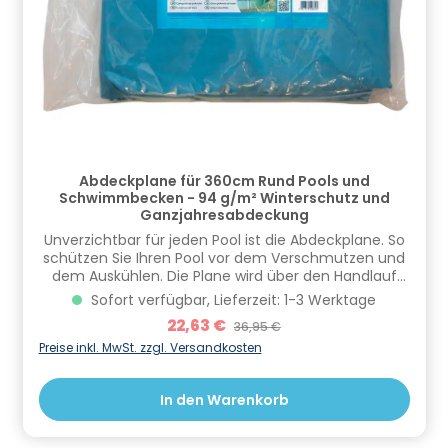
Abdeckplane für 360cm Rund Pools und
Schwimmbecken - 94 g/m² Winterschutz und
Ganzjahresabdeckung
Unverzichtbar für jeden Pool ist die Abdeckplane. So
schützen Sie Ihren Pool vor dem Verschmutzen und
dem Auskühlen. Die Plane wird über den Handlauf
gespannt und mit Hilfe des Gummizuges befestigt.
Sofort verfügbar, Lieferzeit: 1-3 Werktage
Informationen zur Produktsicherheit Hersteller/EU
Verkaufspreis:
22,63 €
Regulärer Preis:
36,95 €
Verantwortliche Person: CF Group Deutschland
GmbH, Bahnhofstraße 68, 73240 Wendlingen, DE,
Preise inkl. MwSt. zzgl. Versandkosten
info.de@cf.group, +4970244048100
Gefahrstoffhinweise (falls vorhanden):
In den Warenkorb