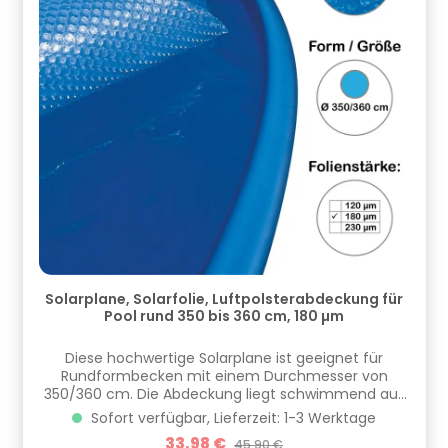
Solarplane, Solarfolie, Luftpolsterabdeckung für
Pool rund 350 bis 360 cm, 180 µm
Diese hochwertige Solarplane ist geeignet für
Rundformbecken mit einem Durchmesser von
350/360 cm. Die Abdeckung liegt schwimmend auf
und wird deshalb etwas kleiner gefertigt. Die Folie hat
Sofort verfügbar, Lieferzeit: 1-3 Werktage
eine Materialdicke von 180 Mikrometer und ist UVA-
Verkaufspreis:
33,98 €
Regulärer Preis:
45,90 €
und Chlorbeständig. Bei nichtgebrauch wird sie