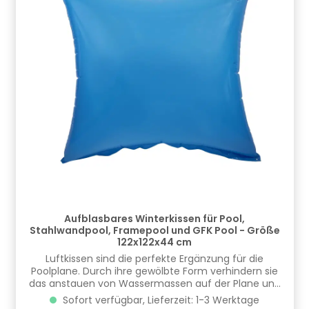
Aufblasbares Winterkissen für Pool,
Stahlwandpool, Framepool und GFK Pool - Größe
122x122x44 cm
​Luftkissen sind die perfekte Ergänzung für die
Poolplane. Durch ihre gewölbte Form verhindern sie
das anstauen von Wassermassen auf der Plane und
minimieren so die Risiken im Winter. Wasser,
Sofort verfügbar, Lieferzeit: 1-3 Werktage
Schmutz und Schnee laufen einfach ab.Des