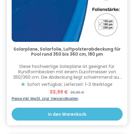
Solarplane, Solarfolie, Luftpolsterabdeckung für
Pool rund 350 bis 360 cm, 180 µm
Diese hochwertige Solarplane ist geeignet für
Rundformbecken mit einem Durchmesser von
350/360 cm. Die Abdeckung liegt schwimmend auf
und wird deshalb etwas kleiner gefertigt. Die Folie hat
Sofort verfügbar, Lieferzeit: 1-3 Werktage
eine Materialdicke von 180 Mikrometer und ist UVA-
Verkaufspreis:
33,99 €
Regulärer Preis:
39,95 €
und Chlorbeständig. Bei nichtgebrauch wird sie
einfach zusammengerollt und lässt sich
Preise inkl. MwSt. zzgl. Versandkosten
platzsparend verstauen. Unsere
Thermoabdeckplanen sind somit einfach in der
In den Warenkorb
Anwendung und bieten dir gleich mehrere Vorteile.
Zum einen ist eine Solarfolie eine kostengünstige
und Umweltfreundliche Poolheizung die das Wasser
durch die Sonneneinstrahlung im abgedeckten Pool