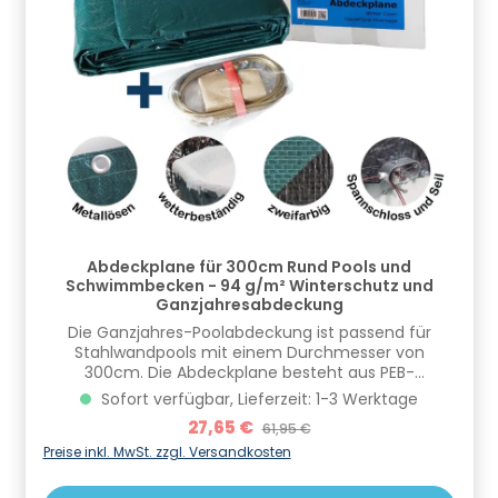
Abdeckplane für 300cm Rund Pools und
Schwimmbecken - 94 g/m² Winterschutz und
Ganzjahresabdeckung
Die Ganzjahres-Poolabdeckung ist passend für
Stahlwandpools mit einem Durchmesser von
300cm. Die Abdeckplane besteht aus PEB-
Gittergewebe und hat ein tatsächliches Maß von
Sofort verfügbar, Lieferzeit: 1-3 Werktage
360cm und eine Stärke von 94g/m². Mit Hilfe eines
Verkaufspreis:
27,65 €
Regulärer Preis:
61,95 €
mitgelieferten Spannseils und eines Spannschloss
kann die Plane einfach befestigt und gesichert
Preise inkl. MwSt. zzgl. Versandkosten
werden. Die Oberseite der Poolabdeckplane ist grün,
die Unterseite schwarz beschichtet. Im