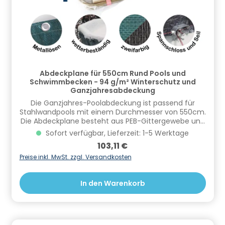
Verantwortliche Person: CF Group Deutschland
GmbH, Bahnhofstraße 68, 73240 Wendlingen, DE,
info.de@cf.group, +4970244048100
Gefahrstoffhinweise (falls vorhanden):
Abdeckplane für 550cm Rund Pools und
Schwimmbecken - 94 g/m² Winterschutz und
Ganzjahresabdeckung
Die Ganzjahres-Poolabdeckung ist passend für
Stahlwandpools mit einem Durchmesser von 550cm.
Die Abdeckplane besteht aus PEB-Gittergewebe und
hat ein tatsächliches Maß von 650cm und eine
Sofort verfügbar, Lieferzeit: 1-5 Werktage
Stärke von 94g/m². Mit Hilfe eines mitgelieferten
Regulärer Preis:
103,11 €
Spannseils und eines Spannschloss kann die Plane
einfach befestigt und gesichert werden. Die
Preise inkl. MwSt. zzgl. Versandkosten
Oberseite der Poolabdeckplane ist grün, die
Unterseite schwarz beschichtet. Im
In den Warenkorb
Sommer verhindert sie einen Wärmeverlust über die
Wasseroberfläche. Durch die stabile Ausführung
auch besonders zur Überwinterung geeignet.
Verhindert das Algenwachstum und Verschmutzung
über die Wintermonate. Vorteile von