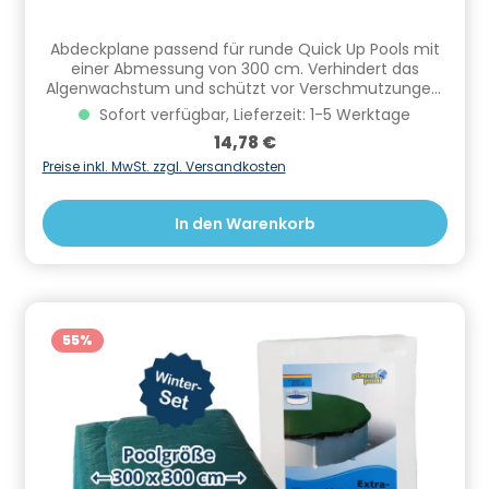
Abdeckplane passend für runde Quick Up Pools mit
einer Abmessung von 300 cm. Verhindert das
Algenwachstum und schützt vor Verschmutzungen.
Informationen zur Produktsicherheit Hersteller/EU
Sofort verfügbar, Lieferzeit: 1-5 Werktage
Verantwortliche Person: CF Group Deutschland
Regulärer Preis:
14,78 €
GmbH, Bahnhofstraße 68, 73240 Wendlingen, DE,
info.de@cf.group, +4970244048100
Preise inkl. MwSt. zzgl. Versandkosten
Gefahrstoffhinweise (falls vorhanden):
In den Warenkorb
55
%