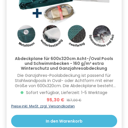
Abdeckplane für 600x320cm Acht-/Oval Pools
und Schwimmbecken - 160 g/m² extra
Winterschutz und Ganzjahresabdeckung
Die Ganzjahres-Poolabdeckung ist passend für
Stahlwandpools in Oval- oder Achtform mit einer
Größe von 600x320cm. Die Abdeckplane besteht
aus PEB-Gittergewebe und hat ein tatsächliches
Sofort verfügbar, Lieferzeit: 1-5 Werktage
Maß von 720x440cm und eine Stärke von 160g/m².
Verkaufspreis:
95,30 €
Regulärer Preis:
167,00 €
Mit Hilfe eines mitgelieferten Spannseils und eines
Spannschloss kann die Plane einfach befestigt und
Preise inkl. MwSt. zzgl. Versandkosten
gesichert werden. Die Oberseite der
Poolabdeckplane ist grün, die Unterseite schwarz
In den Warenkorb
beschichtet. Im Sommer verhindert sie einen
Wärmeverlust über die Wasseroberfläche. Durch die