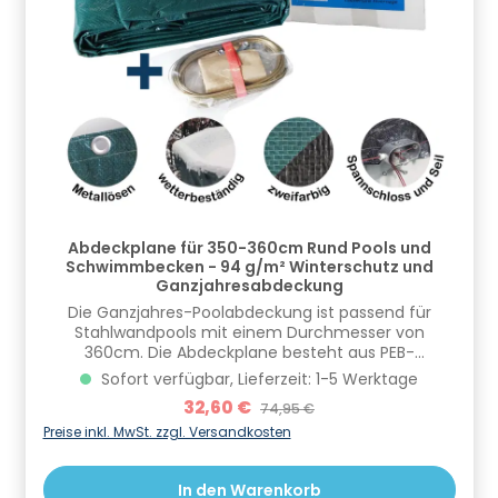
Wasseroberfläche aufliegen.Technische
Daten:Geeignet für rundform Pools in der Größe: 455
cmMaterialstärke: 230 μmFarbe: grau
transparentChlorbeständigUVA-Beständig
Informationen zur Produktsicherheit Hersteller/EU
Verantwortliche Person: CF Group Deutschland
GmbH, Bahnhofstraße 68, 73240 Wendlingen, DE,
info.de@cf.group, +4970244048100
Gefahrstoffhinweise (falls vorhanden):
Abdeckplane für 350-360cm Rund Pools und
Schwimmbecken - 94 g/m² Winterschutz und
Ganzjahresabdeckung
Die Ganzjahres-Poolabdeckung ist passend für
Stahlwandpools mit einem Durchmesser von
360cm. Die Abdeckplane besteht aus PEB-
Gittergewebe und hat ein tatsächliches Maß von
Sofort verfügbar, Lieferzeit: 1-5 Werktage
460cm und eine Stärke von 94g/m². Mit Hilfe eines
Verkaufspreis:
32,60 €
Regulärer Preis:
74,95 €
mitgelieferten Spannseils und eines Spannschloss
kann die Plane einfach befestigt und gesichert
Preise inkl. MwSt. zzgl. Versandkosten
werden. Die Plane ist ebenfalls hervorragend für 350
cm Pools geeignet.Die Oberseite der
In den Warenkorb
Poolabdeckplane ist grün, die Unterseite schwarz