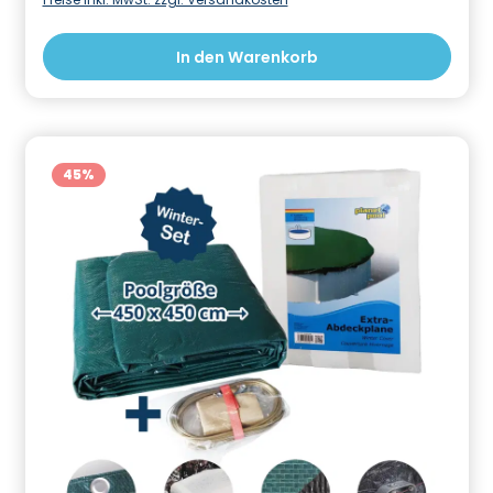
zusammengerollt und lässt sich platzsparend
verstauen.Unsere Thermoabdeckplanen sind somit
einfach in der Anwendung und bieten dir gleich
In den Warenkorb
mehrere Vorteile. Zum einen ist eine Solarfolie eine
kostengünstige und Umweltfreundliche Poolheizung
die das Wasser durch die Sonneneinstrahlung im
abgedeckten Pool um bis zu 7°C erwärmt.
Gleichzeitig wird die Wasserverdunstung minimiert
und die Wärme über Nacht besser gespeichert.
45
%
Zusätzlich schützt die Abdeckung dein
Schwimmbecken vor Laub, Pollen und
Schmutzeintrag und verringert so den
Pflegeaufwand und Chemieeinsatz.Bei richtiger
Pflege sind die Folien äußerst beständig und du wirst
lange Freude an dieser kostengünstigen Poolheizung
und vielseitig einsetzbaren Abdeckung haben.Die
Solarabdeckungen sind kleiner als die angegebene
Poolgröße gefertigt damit sie glatt auf der
Wasseroberfläche aufliegen.Technische
Daten:Geeignet für rundform Pools in der Größe: 355
cmMaterialstärke: 230 μmFarbe: grau
transparentChlorbeständigUVA-Beständig
Informationen zur Produktsicherheit Hersteller/EU
Verantwortliche Person: CF Group Deutschland
GmbH, Bahnhofstraße 68, 73240 Wendlingen, DE,