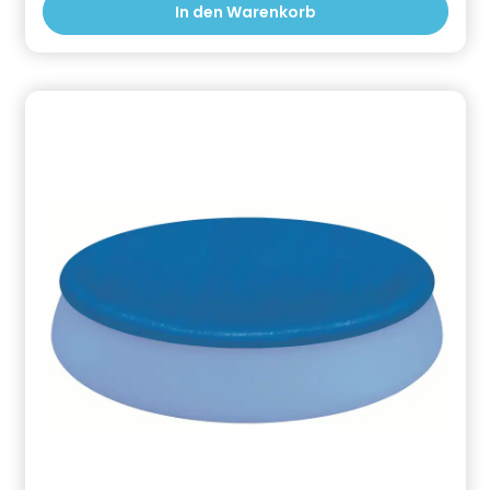
In den Warenkorb
Sommer verhindert sie einen Wärmeverlust über die
Wasseroberfläche. Durch die stabile Ausführung
auch besonders zur Überwinterung geeignet.
Verhindert das Algenwachstum und Verschmutzung
über die Wintermonate. Vorteile von
Poolabdeckplanen: - Schützt das Poolwasser vor
natürlichen Verschmutzungen - Reduziert das
Intervall der Wasserpflege - Verhindert
Algenbildung - Schützt Tiere vor deinem Pool und
deinen Pool vor Tieren Informationen zur
Produktsicherheit Hersteller/EU Verantwortliche
Person: CF Group Deutschland GmbH,
Bahnhofstraße 68, 73240 Wendlingen, DE,
info.de@cf.group, +4970244048100
Gefahrstoffhinweise (falls vorhanden):