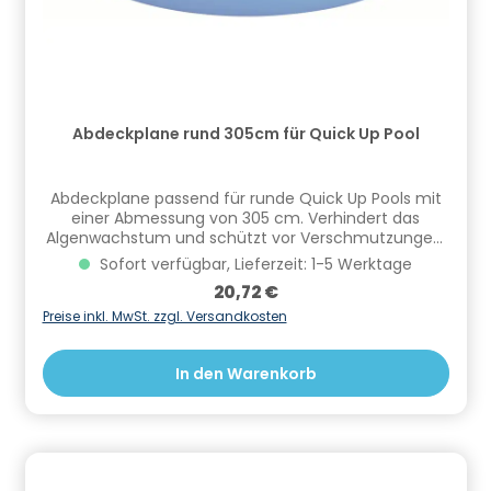
Abdeckplane rund 305cm für Quick Up Pool
Abdeckplane passend für runde Quick Up Pools mit
einer Abmessung von 305 cm. Verhindert das
Algenwachstum und schützt vor Verschmutzungen.
Informationen zur Produktsicherheit Hersteller/EU
Sofort verfügbar, Lieferzeit: 1-5 Werktage
Verantwortliche Person: CF Group Deutschland
Regulärer Preis:
20,72 €
GmbH, Bahnhofstraße 68, 73240 Wendlingen, DE,
info.de@cf.group, +4970244048100
Preise inkl. MwSt. zzgl. Versandkosten
Gefahrstoffhinweise (falls vorhanden):
In den Warenkorb