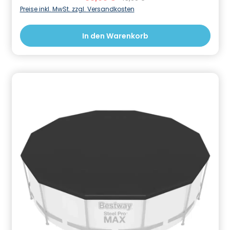
einfach zusammengerollt und lässt sich
Preise inkl. MwSt. zzgl. Versandkosten
platzsparend verstauen. Unsere
Thermoabdeckplanen sind somit einfach in der
In den Warenkorb
Anwendung und bieten dir gleich mehrere Vorteile.
Zum einen ist eine Solarfolie eine kostengünstige
und Umweltfreundliche Poolheizung die das Wasser
durch die Sonneneinstrahlung im abgedeckten Pool
um bis zu 7°C erwärmt. Gleichzeitig wird die
Wasserverdunstung minimiert und die Wärme über
Nacht besser gespeichert. Zusätzlich schützt die
Abdeckung dein Schwimmbecken vor Laub, Pollen
und Schmutzeintrag und verringert so den
Pflegeaufwand und Chemieeinsatz. Bei richtiger
Pflege sind die Folien äußerst beständig und du wirst
lange Freude an dieser kostengünstigen Poolheizung
und vielseitig einsetzbaren Abdeckung haben. Die
Solarabdeckungen sind kleiner als die angegebene
Poolgröße gefertigt damit sie glatt auf der
Wasseroberfläche aufliegen. Technische Daten:
Geeignet für rundform Pools in der Größe: 350/360
cm Materialstärke: 180 μm Farbe: blau transparent
Chlorbeständig UVA-Beständig Informationen zur
Produktsicherheit Hersteller/EU Verantwortliche
Person: CF Group Deutschland GmbH,