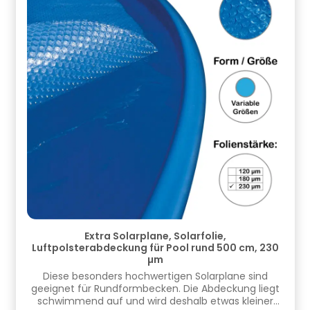
Algenbildung - Schützt Tiere vor deinem Pool und
deinen Pool vor Tieren Informationen zur
Produktsicherheit Hersteller/EU Verantwortliche
Person: CF Group Deutschland GmbH,
Bahnhofstraße 68, 73240 Wendlingen, DE,
info.de@cf.group, +4970244048100
Gefahrstoffhinweise (falls vorhanden):
Extra Solarplane, Solarfolie,
Luftpolsterabdeckung für Pool rund 500 cm, 230
µm
Diese besonders hochwertigen Solarplane sind
geeignet für Rundformbecken. Die Abdeckung liegt
schwimmend auf und wird deshalb etwas kleiner