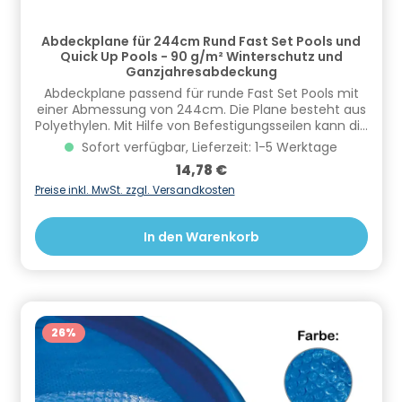
Abdeckplane für 244cm Rund Fast Set Pools und
Quick Up Pools - 90 g/m² Winterschutz und
Ganzjahresabdeckung
Abdeckplane passend für runde Fast Set Pools mit
einer Abmessung von 244cm. Die Plane besteht aus
Polyethylen. Mit Hilfe von Befestigungsseilen kann die
Plane einfach befestigt und gesichert werden.
Sofort verfügbar, Lieferzeit: 1-5 Werktage
Verhindert das Algenwachstum und schützt vor
Regulärer Preis:
14,78 €
Verschmutzungen. Informationen zur
Produktsicherheit Hersteller/EU Verantwortliche
Preise inkl. MwSt. zzgl. Versandkosten
Person: CF Group Deutschland GmbH,
Bahnhofstraße 68, 73240 Wendlingen, DE,
In den Warenkorb
info.de@cf.group, +4970244048100
Gefahrstoffhinweise (falls vorhanden):
26
%