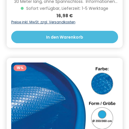
30 Meter lang, ohne Spannschloss. Informationen
zur Produktsicherheit Hersteller/EU Verantwortliche
Sofort verfügbar, Lieferzeit: 1-5 Werktage
Person: CF Group Deutschland GmbH,
Regulärer Preis:
16,98 €
Bahnhofstraße 68, 73240 Wendlingen, DE,
info.de@cf.group, +4970244048100
Preise inkl. MwSt. zzgl. Versandkosten
Gefahrstoffhinweise (falls vorhanden):
In den Warenkorb
15
%