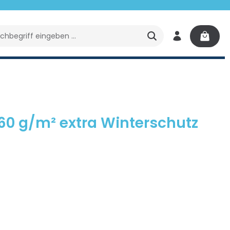
Wasserpflege
Ratgeber
Ersatzteile
Poolp
0 g/m² extra Winterschutz