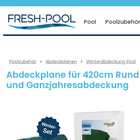
 springen
Zur Hauptnavigation springen
Pool
Poolzubehö
Poolzubehör
Abdeckplanen
Winterabdeckung Pool
Abdeckplane für 420cm Rund 
und Ganzjahresabdeckung
Bildergalerie überspringen