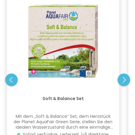
Soft & Balance Set
Mit dem „Soft & Balance“ Set, dem Herzstück
der Planet AquaFair Green Serie, stellen Sie den
idealen Wasserzustand durch eine einmalige
Korrektur der Wasserparameter Calciumhärte,
Sofort verfügbar, Lieferzeit: 1-5 Werktage