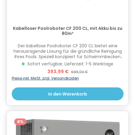
Kabelloser Poolroboter CF 200 CL, mit Akku bis zu
80m²
Der kabellose Poolroboter CF 200 CL bietet eine
herausragende Lösung für die gründliche Reinigung
Ihres Pools. Speziell konzipiert für Schwimmbecken
mit einer maximalen Größe von 80m², überzeugt
Sofort verfügbar, Lieferzeit: 1-5 Werktage
dieses Gerät mit einem professionellen
Verkaufspreis:
393,99 €
Regulärer Preis:
699,00 €
Navigationssystem, das eine effiziente und
gleichmäßige Reinigung gewährleistet – und das
Preise inkl. MwSt. zzgl. Versandkosten
alles ohne lästiges Kabel. Mit einem
beeindruckenden Reinigungszyklus von nur 1 Stunde
In den Warenkorb
und 50 Minuten ermöglicht der 200 CL eine rasche
und effiziente Pflege Ihres Schwimmbeckens. Dieser
vielseitige Poolroboter bewältigt nicht nur den
Poolboden, sondern reinigt auch die Wände, um eine
umfassende und gründliche Reinigung
sicherzustellen. Die PVC-Bürsten des Roboters
0
%
sorgen nicht nur für eine intensive, sondern auch
schonende Reinigung, indem sie mühelos Schmutz,