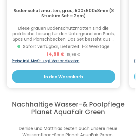
Bodenschutzmatten, grau, 500x500x8mm (8
Stück im Set = 2qm)
Diese grauen Bodenschutzmatten sind die
praktische Lösung für den Untergrund von Pools,
Spas und Planschbecken. Das Set besteht aus 8
Matten mit jeweils 500 x 500 x 8 mm und deckt
Sofort verfügbar, Lieferzeit: 1-3 Werktage
eine Gesamtfläche von 2 m² ab. Durch das
Verkaufspreis:
14,98 €
Regulärer Preis:
19,99 €
clevere Puzzle-System lassen sich die Matten
schnell verlegen, flexibel anpassen und bei
Preise inkl. MwSt. zzgl. Versandkosten
P
Bedarf mit weiteren Sets erweitern.Die
Oberfläche ist schmutzabweisend und
In den Warenkorb
rutschfest und sorgt damit für eine sichere und
pflegeleichte Nutzung. Durch das dickere 8 mm
Material bieten die Matten eine spürbar stärkere
Dämpfung, ein weicheres Laufgefühl und noch
mehr Komfort für die Füße. Gleichzeitig
Nachhaltige Wasser-& Poolpflege
verbessern sie die geräuschdämmende und
wärmeisolierende Wirkung, wodurch der
Planet AquaFair Green
Poolbereich insgesamt angenehmer
wird.Wichtige HinweiseFarbe: GrauMaße je
Matte: 500 x 500 x 8 mmInhalt: 8 Stück pro
Denise und Matthias testen auch unsere neue
SetGesamtfläche: 2 m²Für Pools, Spas und
Wasserpflege-Serie Planet AquaFair Green.