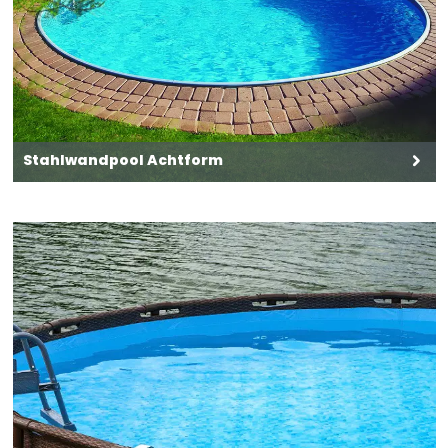
GIFTINFORMATIONSZENTRUM/Arzt anrufen.,
P337+P313 Bei anhaltender Augenreizung:
Ärztlichen Rat einholen/ärztliche Hilfe
hinzuziehen., P405 Unter Verschluss
aufbewahren., P501 Inhalt/Behälter gemäß
örtlicher / regionaler / nationaler /
internationaler Vorschriften der Entsorgung
zuführen.
Stahlwandpool Achtform