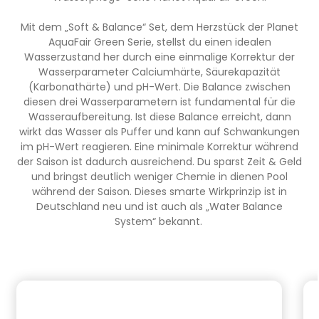
Planschbecken geeignetNicht als alleinige
Unterlage für Stahlwandbecken
Mit dem „Soft & Balance“ Set, dem Herzstück der Planet
geeignetEmpfohlener Aufbau: Bodenplatte +
Bodenschutzmatten + Vlies Informationen zur
AquaFair Green Serie, stellst du einen idealen
Produktsicherheit Hersteller/EU Verantwortliche
Wasserzustand her durch eine einmalige Korrektur der
Person: CF Group Deutschland GmbH,
Wasserparameter Calciumhärte, Säurekapazität
Bahnhofstraße 68, 73240 Wendlingen, DE,
(Karbonathärte) und pH-Wert. Die Balance zwischen
info.de@cf.group, +4970244048100
diesen drei Wasserparametern ist fundamental für die
Gefahrstoffhinweise (falls vorhanden):
Wasseraufbereitung. Ist diese Balance erreicht, dann
wirkt das Wasser als Puffer und kann auf Schwankungen
im pH-Wert reagieren. Eine minimale Korrektur während
der Saison ist dadurch ausreichend. Du sparst Zeit & Geld
und bringst deutlich weniger Chemie in dienen Pool
während der Saison. Dieses smarte Wirkprinzip ist in
Deutschland neu und ist auch als „Water Balance
ent
System“ bekannt.
Produktgalerie überspringen