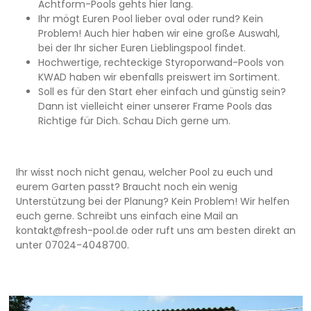
Achtform-Pools gehts hier lang.
erheblich reduziert wird. Alle
Ihr mögt Euren Pool lieber oval oder rund? Kein
Verpackungskomponenten werden aus
recycelten Materialien hergestellt und können
Problem! Auch hier haben wir eine große Auswahl,
dem Recycling wieder zugeführt werden.Dieses
bei der Ihr sicher Euren Lieblingspool findet.
Set enthält Produkte, die Gefahrstoffe
Hochwertige, rechteckige Styroporwand-Pools von
enthalten. Bitte beachten Sie deshalb sorgfältig
KWAD haben wir ebenfalls preiswert im Sortiment.
die auf den Verpackungen und dem Umkarton
Soll es für den Start eher einfach und günstig sein?
aufgedruckten Gefahren- und
Dann ist vielleicht einer unserer Frame Pools das
Sicherheitshinweise. Die Produkte unter
Richtige für Dich. Schau Dich gerne um.
Verschluss und für Kinder unzugänglich
aufbewahren. Dieses Produkt ist ausschließlich
für Privatschwimmbäder zugelassen. Vor
Gebrauch beiliegendes Merkblatt lesen (siehe
Produktetikett).Alkalinity MinusH290 Kann
Ihr wisst noch nicht genau, welcher Pool zu euch und
gegenüber Metallen korrosiv sein. H315
eurem Garten passt? Braucht noch ein wenig
Verursacht Hautreizungen. H318 Verursacht
Unterstützung bei der Planung? Kein Problem! Wir helfen
schwere Augenschäden. H335 Kann die
euch gerne. Schreibt uns einfach eine Mail an
Atemwege reizen. P101 Ist ärztlicher Rat
kontakt@fresh-pool.de oder ruft uns am besten direkt an
erforderlich, Verpackung oder
unter 07024-4048700.
Kennzeichnungsetikett bereithalten. P102 Darf
nicht in die Hände von Kindern gelangen. P261
Einatmen von Nebel/Dampf/Aerosol vermeiden.
P310 Sofort GIFTINFORMATIONSZENTRUM/Arzt
anrufen. P302+P352 BEI BERÜHRUNG MIT DER HAUT:
Mit viel Wasser waschen. P305+P351+P338 BEI