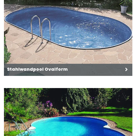
vorhandene Kontaktlinsen nach Möglichkeit
entfernen. Weiter spülen. P337+P313 Bei
anhaltender Augenreizung: Ärztlichen Rat
einholen/ärztliche Hilfe hinzuziehen.Inhaltsstoff:
CalciumchloridIndex-Nr. 017-013-00-2
Informationen zur Produktsicherheit
Hersteller/EU Verantwortliche Person: CF Group
Deutschland GmbH, Bahnhofstraße 68, 73240
Wendlingen, DE, info.de@cf.group,
+4970244048100 Gefahrstoffhinweise (falls
vorhanden): Gefahrstoffsymbole:,
Sicherheitshinweise P-Sätze:P101 Ist ärztlicher Rat
Stahlwandpool Ovalform
erforderlich, Verpackung oder
Kennzeichnungsetikett bereithalten., P102 Darf
nicht in die Hände von Kindern gelangen., P261
Einatmen von Nebel/Dampf/Aerosol vermeiden.,
P264 Nach Gebrauch Hände gründlich waschen.,
P280 Schutzhandschuhe / Augenschutz /
Gesichtsschutz tragen., P302+P352 BEI
BERÜHRUNG MIT DER HAUT: Mit viel Wasser
waschen., P305+P351+P338 BEI KONTAKT MIT DEN
AUGEN: Einige Minuten lang behutsam mit
Wasser spülen. Eventuell vorhandene
Kontaktlinsen nach Möglichkeit entfernen.
Weiter spülen., P310 Sofort