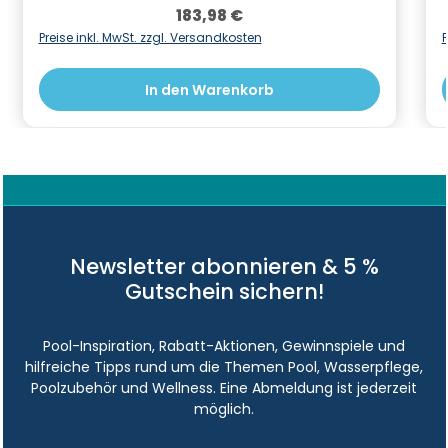
InnengewindeLieferumfang: 1,5 m Rohr DN50,
Regulärer Preis:
183,98 €
Kugelhahn und Bodenablauftopf. Informationen
zur Produktsicherheit Hersteller/EU
Preise inkl. MwSt. zzgl. Versandkosten
P
Verantwortliche Person: CF Group Deutschland
GmbH, Bahnhofstraße 68, 73240 Wendlingen,
In den Warenkorb
DE, info.de@cf.group, +4970244048100
Gefahrstoffhinweise (falls vorhanden):
Newsletter abonnieren & 5 %
Gutschein sichern!
Pool-Inspiration, Rabatt-Aktionen, Gewinnspiele und
hilfreiche Tipps rund um die Themen Pool, Wasserpflege,
Poolzubehör und Wellness. Eine Abmeldung ist jederzeit
möglich.