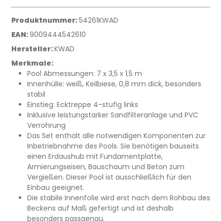
Produktnummer:
54261KWAD
EAN:
9009444542610
Hersteller:
KWAD
Merkmale:
Pool Abmessungen: 7 x 3,5 x 1,5 m
Innenhülle: weiß, Keilbiese, 0,8 mm dick, besonders
stabil
Einstieg: Ecktreppe 4-stufig links
Inklusive leistungstarker Sandfilteranlage und PVC
Verrohrung
Das Set enthält alle notwendigen Komponenten zur
Inbetriebnahme des Pools. Sie benötigen bauseits
einen Erdaushub mit Fundamentplatte,
Armierungseisen, Bauschaum und Beton zum
Vergießen. Dieser Pool ist ausschließlich für den
Einbau geeignet.
Die stabile Innenfolie wird erst nach dem Rohbau des
Beckens auf Maß gefertigt und ist deshalb
besonders passgenau.