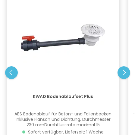
KWAD Bodenablaufset Plus
​ABS Bodenablauf für Beton- und Folienbecken
inklusive Flansch und Dichtung. Durchmesser
230 mmDurchflussrate maximal 15
m³/hFließgeschwindigkeit maximal 1 m/s2"
Sofort verfügbar, Lieferzeit: 1 Woche