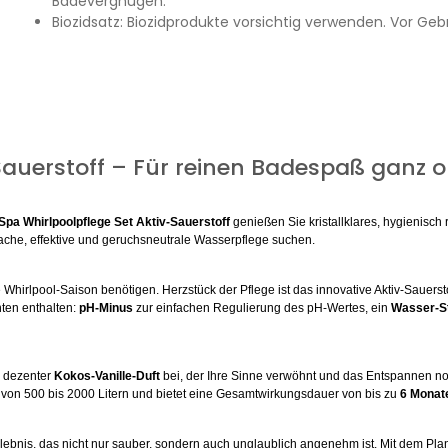
Badevergnügen.
Biozidsatz: Biozidprodukte vorsichtig verwenden. Vor Geb
-Sauerstoff – Für reinen Badespaß ganz 
Spa Whirlpoolpflege Set Aktiv-Sauerstoff
genießen Sie kristallklares, hygienisc
infache, effektive und geruchsneutrale Wasserpflege suchen.
 Whirlpool-Saison benötigen. Herzstück der Pflege ist das innovative Aktiv-Sauerst
nten enthalten:
pH-Minus
zur einfachen Regulierung des pH-Wertes, ein
Wasser-St
in dezenter
Kokos-Vanille-Duft
bei, der Ihre Sinne verwöhnt und das Entspannen n
n von 500 bis 2000 Litern und bietet eine Gesamtwirkungsdauer von bis zu
6 Monat
rlebnis, das nicht nur sauber, sondern auch unglaublich angenehm ist. Mit dem Pl