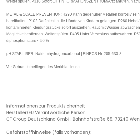
Weiter spülen. P310 Sofort GIFTINFORMATIONSZENTRUM/Arzt anrufen. Natriu
METAL & SCALE PREVENTION: H290 Kann gegenüber Metallen korrosiv sein. H3
bereithalten. P102 Darf nicht in die Hände von Kindern gelangen. P260 N
kontaminierten Kleidungsstücke sofort ausziehen. Haut mit Wasser abwasch
Möglichkeit entfernen. Weiter spülen. P405 Unter Verschluss aufbewahren. P501 I
diphosphonsäure < 50 %
pH STABILISER: Natriumhydrogencarbonat | EINECS-Nr. 205-633-8
Vor Gebrauch beiliegendes Merkblatt lesen.
Informationen zur Produktsicherheit
Hersteller/EU Verantwortliche Person:
CF Group Deutschland GmbH, Bahnhofstraße 68, 73240 Wend
Gefahrstoffhinweise (falls vorhanden):