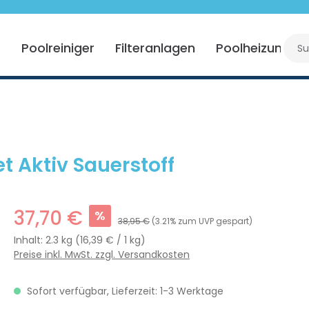
r
Poolreiniger
Filteranlagen
Poolheizung
t Aktiv Sauerstoff
37,70 €
%
38,95 €
(3.21% zum UVP gespart)
Inhalt:
2.3 kg
(16,39 € / 1 kg)
Preise inkl. MwSt. zzgl. Versandkosten
Sofort verfügbar, Lieferzeit: 1-3 Werktage