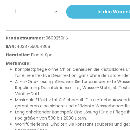
Produkt Anzahl: Gib den gewünschte
In den Waren
Produktnummer:
0600250PS
EAN:
4038755064868
Hersteller:
Planet Spa
Merkmale:
Komplettpflege ohne Chlor: Genießen Sie kristallklares u
für eine effektive Desinfektion, ganz ohne den störende
All-in-One-Lösung: Alles, was Sie für eine perfekte Wass
Regulierung, Desinfektionsmittel, Wasser-Stabil, 50 Test
Vanille-Duft.
Maximale Effektivität & Sicherheit: Die einfache Anwe
garantieren eine sichere und effiziente Wasserbehandlu
Lang anhaltender Badespaß: Eine Lösung für die Pflege Ih
Poolgrößen von 500 bis 2000 Litern.
Wohlfühlerlebnis: Erhalten Sie konstant sauberes und ge