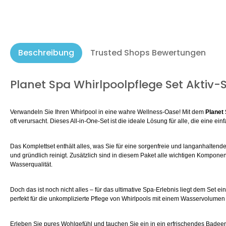
Beschreibung
Trusted Shops Bewertungen
Planet Spa Whirlpoolpflege Set Aktiv
Verwandeln Sie Ihren Whirlpool in eine wahre Wellness-Oase! Mit dem
Planet 
oft verursacht. Dieses All-in-One-Set ist die ideale Lösung für alle, die eine e
Das Komplettset enthält alles, was Sie für eine sorgenfreie und langanhaltende
und gründlich reinigt. Zusätzlich sind in diesem Paket alle wichtigen Kompone
Wasserqualität.
Doch das ist noch nicht alles – für das ultimative Spa-Erlebnis liegt dem Set e
perfekt für die unkomplizierte Pflege von Whirlpools mit einem Wasservolume
Erleben Sie pures Wohlgefühl und tauchen Sie ein in ein erfrischendes Badee