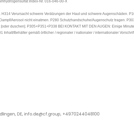
mhydrogensulfat Index-Nr. 016-046-00-X
14 Verursacht schwere Verätzungen der Haut und schwere Augenschäden. P101 Ist
ebel/Dampf/Aerosol nicht einatmen. P280 Schutzhandschuhe/Augenschutz tragen
en [oder duschen]. P305+P351+P338 BEI KONTAKT MIT DEN AUGEN: Einige Minuten
nhalt/Behälter gemäß örtlicher / regionaler / nationaler / internationaler Vorschri
lingen, DE, info.de@cf.group, +4970244048100