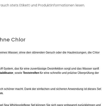
rauch stets Etikett und Produktinformationen lesen.
ohne Chlor
h reines Wasser, ohne den störenden Geruch oder die Hautreizungen, die Chlor
off-System, das für eine zuverlässige Desinfektion sorgt und das Wasser sanft
abilisator
, sowie
Teststreifen
für eine schnelle und präzise Überprüfung der
och schöner macht. Dank der einfachen und sicheren Anwendung ist dieses Set
en
.
anet Spa Whirlpoolpflege Set können Sie sich ganz entspannt zurücklehnen und