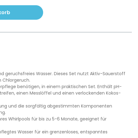
n Wert ein oder benutze die Schaltfl
korb
nd geruchsfreies Wasser. Dieses Set nutzt Aktiv-Sauerstoff
n Chlorgeruch.
erpflege benötigen, in einem praktischen Set. Enthält pH-
streifen, einen Messlöffel und einen verlockenden Kokos-
ndung und die sorgfältig abgestimmten Komponenten
ng.
res Whirlpools für bis zu 5-6 Monate, geeignet für
pflegtes Wasser für ein grenzenloses, entspanntes