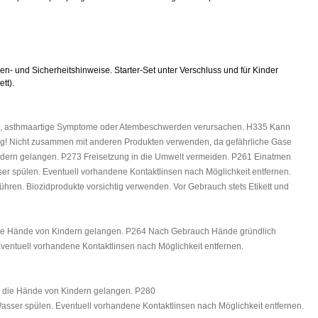
n- und Sicherheitshinweise. Starter-Set unter Verschluss und für Kinder
tt).
gie, asthmaartige Symptome oder Atembeschwerden verursachen. H335 Kann
ung! Nicht zusammen mit anderen Produkten verwenden, da gefährliche Gase
 Kindern gelangen. P273 Freisetzung in die Umwelt vermeiden. P261 Einatmen
pülen. Eventuell vorhandene Kontaktlinsen nach Möglichkeit entfernen.
führen. Biozidprodukte vorsichtig verwenden. Vor Gebrauch stets Etikett und
in die Hände von Kindern gelangen. P264 Nach Gebrauch Hände gründlich
tuell vorhandene Kontaktlinsen nach Möglichkeit entfernen.
in die Hände von Kindern gelangen. P280
r spülen. Eventuell vorhandene Kontaktlinsen nach Möglichkeit entfernen.