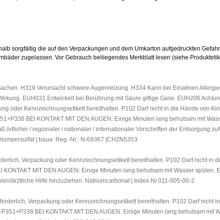
eshalb sorgfältig die auf den Verpackungen und dem Umkarton aufgedruckten Gefahre
mbäder zugelassen. Vor Gebrauch beiliegendes Merkblatt lesen (siehe Produktetike
rsachen. H319 Verursacht schwere Augenreizung. H334 Kann bei Einatmen Aller
er Wirkung. EUH031 Entwickelt bei Berührung mit Säure giftige Gase. EUH206 Acht
packung oder Kennzeichnungsetikett bereithalten. P102 Darf nicht in die Hände von
1+P338 BEI KONTAKT MIT DEN AUGEN: Einige Minuten lang behutsam mit Wasser s
rtlicher / regionaler / nationaler / internationaler Vorschriften der Entsorgung zu
atriumpersulfat | baua: Reg.-Nr.: N-69367 |CHZN5353
rderlich, Verpackung oder Kennzeichnungsetikett bereithalten. P102 Darf nicht 
ONTAKT MIT DEN AUGEN: Einige Minuten lang behutsam mit Wasser spülen. Even
en/ärztliche Hilfe hinzuziehen. Natriumcarbonat | Index-Nr.011-005-00-2
orderlich, Verpackung oder Kennzeichnungsetikett bereithalten. P102 Darf nicht 
+P351+P338 BEI KONTAKT MIT DEN AUGEN: Einige Minuten lang behutsam mit Wasse