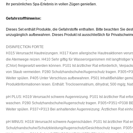
Ihr persönliches Spa-Erlebnis in vollen Zügen genießen.
Gefahrstoffhinweise:
Dieses Set enthält Produkte, die Gefahrstoffe enthalten. Bitte beachten Sie d
unzugänglich aufbewahren. Dieses Produkt ist ausschließlich für Privatschwim
DISINFECTION FORTE
H315 Verursacht Hautreizungen. H317 Kann allergische Hautreaktionen veru
die Atemwege reizen. H410 Sehr giftig für Wasserorganismen mit langfristig
(Chlor) freigesetzt werden können. P101 Ist ärztlicher Rat erforderlich, Ver
von Staub vermeiden. P280 Schutzhandschuhe/Augenschutz tragen. P305+P35
Weiter spülen. P405 Unter Verschluss aufbewahren. P501 Inhalt/Behälter gemäß ö
Produktinformationen lesen. Enthält: Troclosennatrium, dihydrat, 500 mg/g; N
pH PLUS: H319 Verursacht schwere Augenreizung. P101 Ist ärztlicher Rat erfo
waschen. P280 Schutzhandschuhe/Augenschutz tragen. P305+P351+P338 BEI K
Weiter spülen. P337+P313 Bei anhaltender Augenreizung: Ärztlichen Rat einhol
pH MINUS: H318 Verursacht schwere Augenschäden. P101 Ist ärztlicher Rat erf
Schutzhandschuhe/Schutzkleidung/Augenschutz/Gesichtsschutz tragen. P305