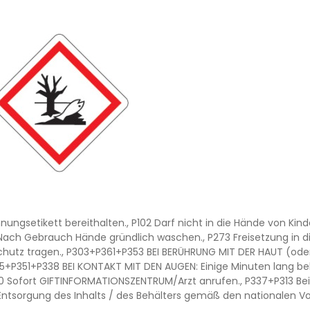
ichnungsetikett bereithalten., P102 Darf nicht in die Hände von
Nach Gebrauch Hände gründlich waschen., P273 Freisetzung in d
z tragen., P303+P361+P353 BEI BERÜHRUNG MIT DER HAUT (oder 
5+P351+P338 BEI KONTAKT MIT DEN AUGEN: Einige Minuten lang b
310 Sofort GIFTINFORMATIONSZENTRUM/Arzt anrufen., P337+P313 Bei
 Entsorgung des Inhalts / des Behälters gemäß den nationalen Vo