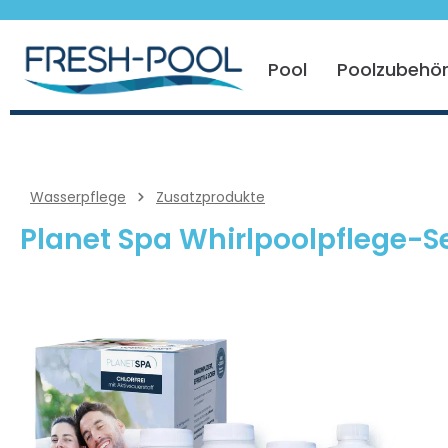
 springen
Zur Hauptnavigation springen
Pool
Poolzubehö
Wasserpflege
Zusatzprodukte
Planet Spa Whirlpoolpflege-Se
Bildergalerie überspringen