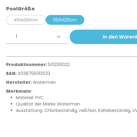
auswählen
PoolGröße
450x120cm
550x120cm
(Diese Option ist zurzeit nicht verfügbar.)
Produkt Anzahl: Gib den gewünschte
In den Waren
Produktnummer:
501230022
EAN:
4038755013033
Hersteller:
Waterman
Merkmale:
Material: PVC
Qualität der Marke Waterman
Ausstattung: Chlorbeständig, reißfest, Kältebeständig, UV