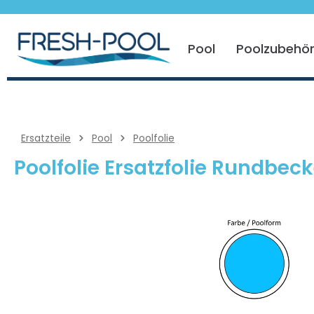
 springen
Zur Hauptnavigation springen
Pool
Poolzubehö
Ersatzteile
Pool
Poolfolie
Poolfolie Ersatzfolie Rundbe
Bildergalerie überspringen