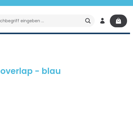
Wasserpflege
Ratgeber
Ersatzteile
Poolp
overlap - blau