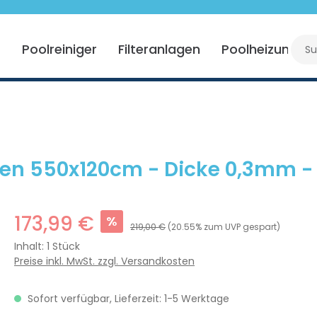
r
Poolreiniger
Filteranlagen
Poolheizung
cken 550x120cm - Dicke 0,3mm - 
173,99 €
%
219,00 €
(20.55% zum UVP gespart)
Inhalt:
1 Stück
Preise inkl. MwSt. zzgl. Versandkosten
Sofort verfügbar, Lieferzeit: 1-5 Werktage