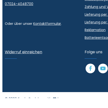
07024-4048700
Zahlung und 
Lieferung per
Lieferung per
Oder über unser
Kontaktformular
.
Reklamation
Batterieents
Widerruf einreichen
Folge uns
© 2026 Fresh-Pool.de - with
by
Zenit Design