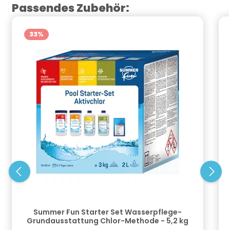
Produktgalerie überspringen
Passendes Zubehör:
33
%
Summer Fun Starter Set Wasserpflege-
Grundausstattung Chlor-Methode - 5,2 kg