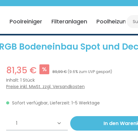
r
Poolreiniger
Filteranlagen
Poolheizung
 RGB Bodeneinbau Spot und Deck
81,35 €
%
89,99 €
(9.6% zum UVP gespart)
Inhalt:
1 Stück
Preise inkl. MwSt. zzgl. Versandkosten
Sofort verfügbar, Lieferzeit: 1-5 Werktage
Produkt Anzahl: Gib den gewünschte
In den Waren