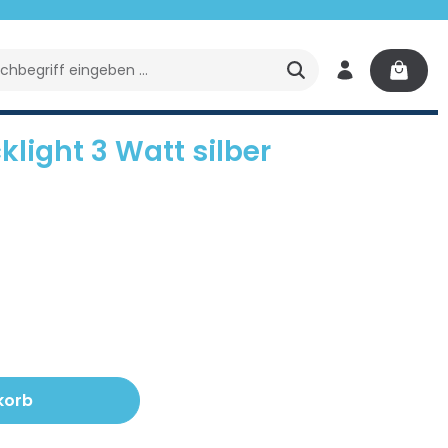
Wasserpflege
Ratgeber
Ersatzteile
Poolp
light 3 Watt silber
n Wert ein oder benutze die Schaltfl
korb