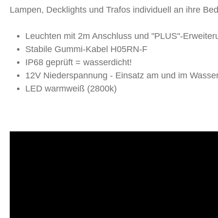
Lampen, Decklights und Trafos individuell an ihre Be
Leuchten mit 2m Anschluss und "PLUS"-Erweiter
Stabile Gummi-Kabel H05RN-F
IP68 geprüft = wasserdicht!
12V Niederspannung - Einsatz am und im Wasser
LED warmweiß (2800k)